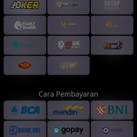
Cara Pembayaran