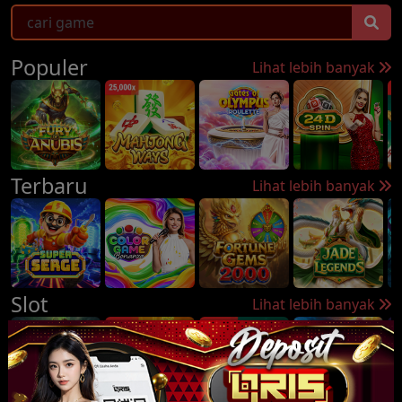
Populer
Lihat lebih banyak
Terbaru
Lihat lebih banyak
Slot
Lihat lebih banyak