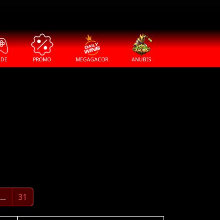
ADE
PROMO
MEGAGACOR
ANUBIS
...
31