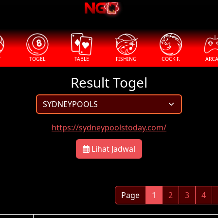
T
TOGEL
TABLE
FISHING
COCK F.
ARC
Result Togel
https://sydneypoolstoday.com/
Lihat Jadwal
Page
1
2
3
4