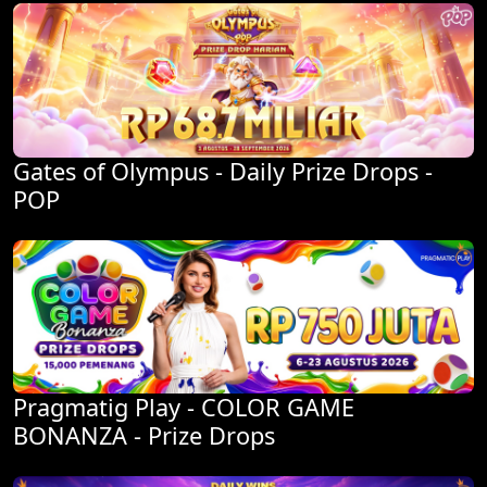
Gates of Olympus - Daily Prize Drops -
POP
Pragmatig Play - COLOR GAME
BONANZA - Prize Drops