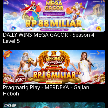
DAILY WINS MEGA GACOR - Season 4
Level 5
Pragmatig Play - MERDEKA - Gajian
Heboh