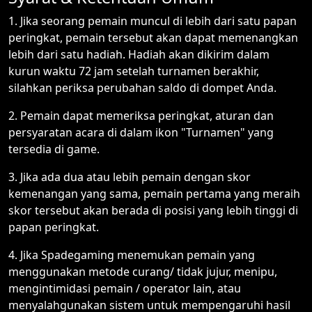
1. Jika seorang pemain muncul di lebih dari satu papan
peringkat, pemain tersebut akan dapat memenangkan
lebih dari satu hadiah. Hadiah akan dikirim dalam
kurun waktu 72 jam setelah turnamen berakhir,
silahkan periksa perubahan saldo di dompet Anda.
2. Pemain dapat memeriksa peringkat, aturan dan
persyaratan acara di dalam ikon "Turnamen" yang
tersedia di game.
3. Jika ada dua atau lebih pemain dengan skor
kemenangan yang sama, pemain pertama yang meraih
skor tersebut akan berada di posisi yang lebih tinggi di
papan peringkat.
4. Jika Spadegaming menemukan pemain yang
menggunakan metode curang/ tidak jujur, menipu,
mengintimidasi pemain / operator lain, atau
menyalahgunakan sistem untuk mempengaruhi hasil