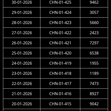
30-01-2026
CHN-01-425
9462
29-01-2026
CHN-01-424
3057
28-01-2026
CHN-01-423
5660
27-01-2026
CHN-01-422
2423
26-01-2026
CHN-01-421
7297
25-01-2026
CHN-01-420
6538
24-01-2026
CHN-01-419
1955
23-01-2026
CHN-01-418
1189
22-01-2026
CHN-01-417
7473
21-01-2026
CHN-01-416
8927
20-01-2026
CHN-01-415
9042