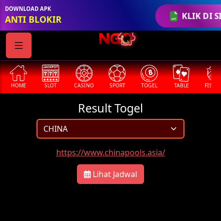
DOWNLOAD APK
KLIK DI S
ANTI BLOKIR
HOME
SLOT
CASINO
SPORT
TOGEL
TABLE
FISHI
Result Togel
https://www.chinapools.asia/
Lihat Jadwal