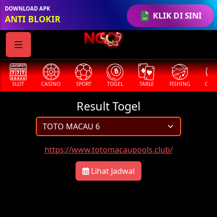
DOWNLOAD APK
KLIK DI SINI
ANTI BLOKIR
SLOT
CASINO
SPORT
TOGEL
TABLE
FISHING
COCK
Result Togel
https://www.totomacaupools.club/
Lihat Jadwal