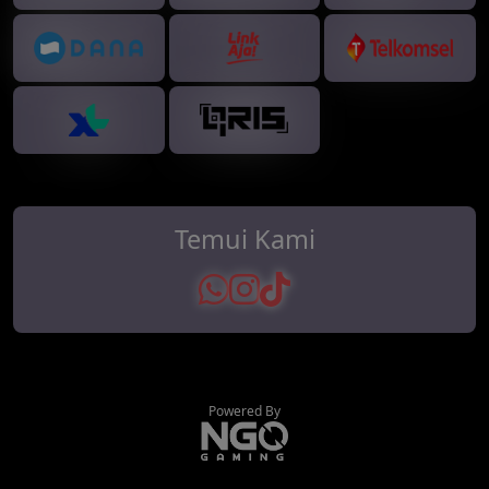
Temui Kami
Powered By