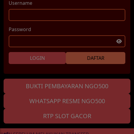
Username
Password
LOGIN
DAFTAR
BUKTI PEMBAYARAN NGO500
WHATSAPP RESMI NGO500
RTP SLOT GACOR