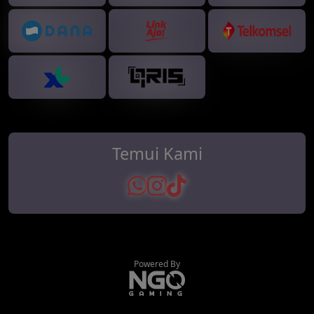
Temui Kami
Powered By