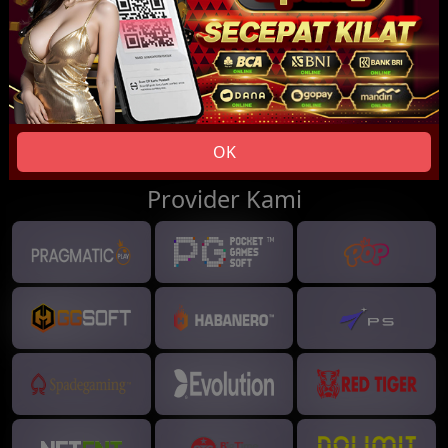
Casino
Lihat lebih banyak
OK
Provider Kami