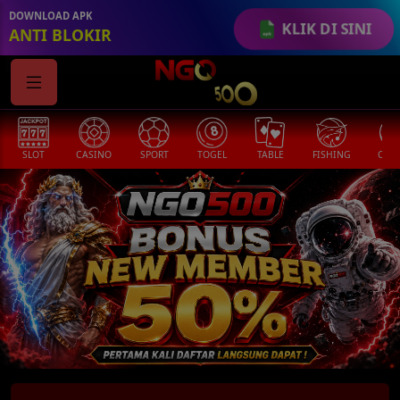
DOWNLOAD APK
KLIK DI SINI
ANTI BLOKIR
SLOT
CASINO
SPORT
TOGEL
TABLE
FISHING
COCK